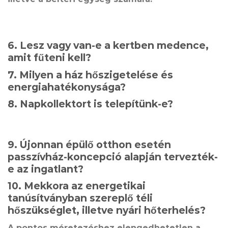
6. Lesz vagy van-e a kertben medence,
amit fűteni kell?
7. Milyen a ház hőszigetelése és
energiahatékonysága?
8. Napkollektort is telepítünk-e?
9. Újonnan épülő otthon esetén
passzívház-koncepció alapján tervezték-
e az ingatlant?
10. Mekkora az energetikai
tanúsítványban szereplő téli
hőszükséglet, illetve nyári hőterhelés?
A pontos méretezéshez elengedhetetlen a