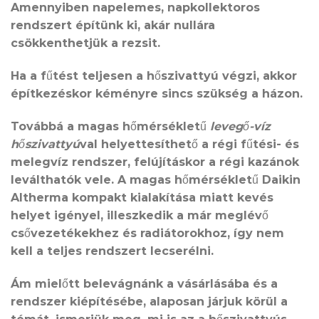
Amennyiben napelemes, napkollektoros
rendszert építünk ki, akár nullára
csökkenthetjük a rezsit.
Ha a fűtést teljesen a hőszivattyú végzi, akkor
építkezéskor kéményre sincs szükség a házon.
Továbbá a magas hőmérsékletű
levegő-víz
hőszivattyú
val helyettesíthető a régi fűtési- és
melegvíz rendszer, felújításkor a régi kazánok
leválthatók vele. A magas hőmérsékletű Daikin
Altherma kompakt kialakítása miatt kevés
helyet igényel, illeszkedik a már meglévő
csővezetékekhez és radiátorokhoz, így nem
kell a teljes rendszert lecserélni.
Ám mielőtt belevágnánk a vásárlásába és a
rendszer kiépítésébe, alaposan járjuk körül a