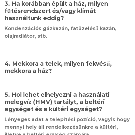
3. Ha korábban épült a ház, milyen
fűtésrendszert és/vagy klímát
használtunk eddig?
Kondenzációs gázkazán, fatüzelésű kazán,
olajradiátor, stb.
4. Mekkora a telek, milyen fekvésű,
mekkora a ház?
5. Hol lehet elhelyezni a használati
melegvíz (HMV) tartályt, a beltéri
egységet és a kültéri egységet?
Lényeges adat a telepítési pozíció, vagyis hogy
mennyi hely áll rendelkezésünkre a kültéri,
illetve a beltéri egység számára.