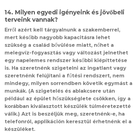
14. Milyen egyedi igényeink és jövőbeli
terveink vannak?
Erről azért kell tárgyalnunk a szakemberrel,
mert később nagyobb kapacitásra lehet
szükség a család bővülése miatt, nőhet a
melegvíz-fogyasztás vagy változást jelnethet
egy napelemes rendszer későbbi kiépíttetése
is. Ha szeretnénk szigetelni az ingatlant vagy
szeretnénk felújítani a fűtési rendszert, nem
mindegy, milyen sorrendben követik egymást a
munkák. (A szigetelés és ablakcsere után
például az épület hőszükséglete csökken, így a
korábban kiválasztott készülék túlméretezetté
válik.) Azt is beszéljük meg, szeretnénk-e, ha
telefonról, applikáción keresztül érhetnénk el a
készüléket.