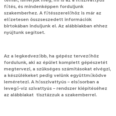
témát, ismerjük meg, mi is az a hőszivattyús
fűtés, és mindenképpen forduljunk
szakemberhez. A fűtésszerelőhöz is már az
előzetesen összseszedett információk
birtokában induljunk el. Az alábbiakban ehhez
nyújtunk segítset.
Az a legkedvezőbb, ha gépész tervezőhöz
fordulunk, aki az épület komplett gépészetét
megtervezi, a szükséges számításokat elvégzi,
a készülékeket pedig velünk együttműködve
leméretezi. A hősszivattyús – elsősorban a
levegő-víz szivattyús – rendszer kiépítéséhez
az alábbiakat tisztázzuk a szakemberrel.