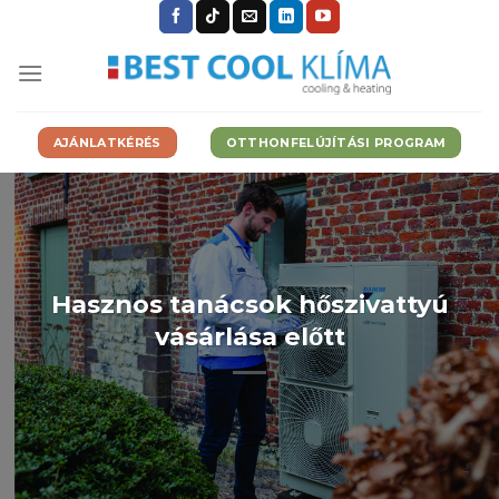
Skip
to
content
AJÁNLATKÉRÉS
OTTHONFELÚJÍTÁSI PROGRAM
Hasznos tanácsok hőszivattyú
vásárlása előtt