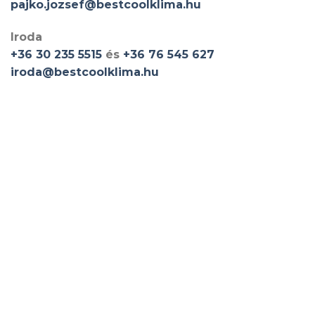
pajko.jozsef@bestcoolklima.hu
Iroda
+36 30 235 5515
és
+36 76 545 627
iroda@bestcoolklima.hu