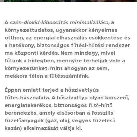
A
szén-dioxid-kibocsátás minimalizálása,
a
környezettudatos, ugyanakkor kényelmes
otthon, az energiafelhasználás csökkentése és
a hatékony, biztonságos fűtési-hűtési rendszer
ma központi kérdés. Nem mindegy, mivel
fűtünk a hidegben, mennyire terheljük vele a
környezetünket, mint ahogyan az sem,
mekkora télen a fűtésszámlánk.
Éppen emiatt terjed a
hőszivattyús
fűtés
használata. A hőszivattyú olyan korszerű,
energiatakarékos, biztonságos fűtő-hűtő
berendezés, amely elsősorban a fosszilis
tüzelőanyagok (gáz, olaj, vegyes tüzelésű
kazán) alkalmazását váltja ki.