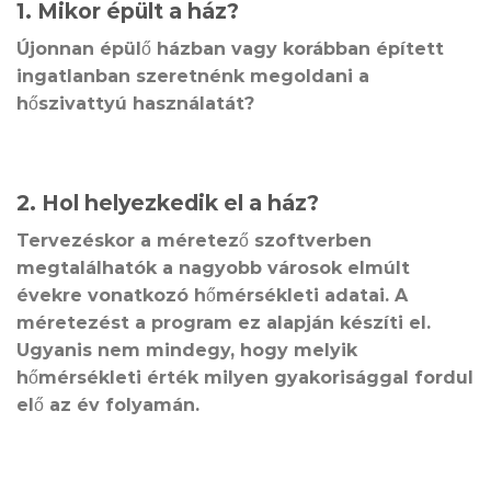
1. Mikor épült a ház?
Újonnan épülő házban vagy korábban épített
ingatlanban szeretnénk megoldani a
hőszivattyú használatát?
2. Hol helyezkedik el a ház?
Tervezéskor a méretező szoftverben
megtalálhatók a nagyobb városok elmúlt
évekre vonatkozó hőmérsékleti adatai. A
méretezést a program ez alapján készíti el.
Ugyanis nem mindegy, hogy melyik
hőmérsékleti érték milyen gyakorisággal fordul
elő az év folyamán.