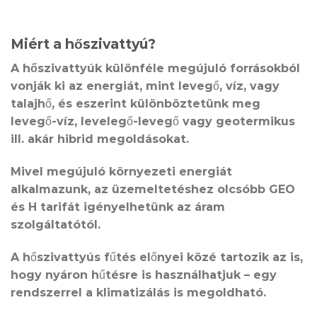
Miért a hőszivattyú?
A
hőszivattyúk
különféle megújuló forrásokból
vonják ki az energiát, mint levegő, víz, vagy
talajhő, és eszerint különböztetünk meg
levegő-víz, levelegő-levegő vagy geotermikus
ill. akár hibrid megoldásokat.
Mivel megújuló környezeti energiát
alkalmazunk, az üzemeltetéshez olcsóbb GEO
és H tarifát igényelhetünk az áram
szolgáltatótól.
A hőszivattyús fűtés előnyei közé tartozik az is,
hogy nyáron hűtésre is használhatjuk – egy
rendszerrel a klimatizálás is megoldható.